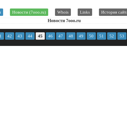
я
Новости (7ooo.ru)
Whois
Links
История сайт
Новости 7ooo.ru
1
42
43
44
45
46
47
48
49
50
51
52
53