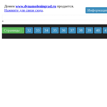
Домен
www.dynamoleningrad.ru
продается.
Нажмите для связи сюда
.
Информаци
"
Страницы :
32
33
34
35
36
37
38
39
40
4